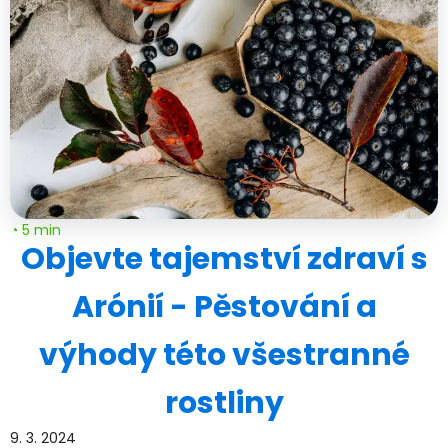
◔ 5 min
Objevte tajemství zdraví s
Arónií - Pěstování a
výhody této všestranné
rostliny
9. 3. 2024