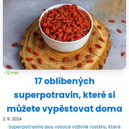
◔ 12 min
17 oblíbených
superpotravin, které si
můžete vypěstovat doma
2. 9. 2024
Superpotraviny jsou vysoce výživné rostliny, které