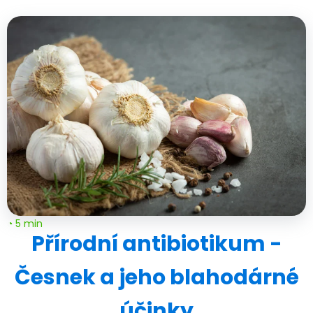
◔ 5 min
Přírodní antibiotikum -
Česnek a jeho blahodárné
účinky