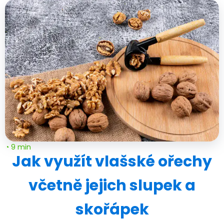
◔ 9 min
Jak využít vlašské ořechy
včetně jejich slupek a
skořápek