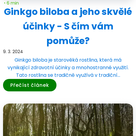
◔ 6 min
Ginkgo biloba a jeho skvělé
účinky - S čím vám
pomůže?
9. 3. 2024
Ginkgo biloba je starověká rostlina, která má
vynikající zdravotní účinky a mnohostranné využití.
Tato rostlina se tradičně využívá v tradiční…
Přečíst článek