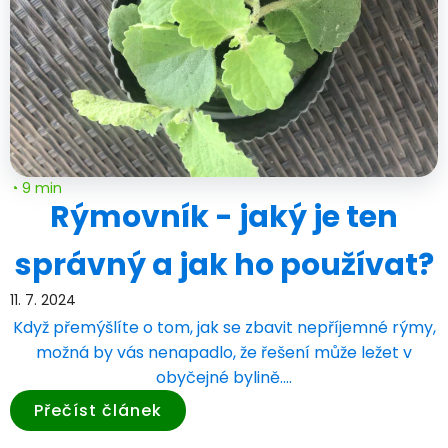
◔ 9 min
Rýmovník - jaký je ten
správný a jak ho používat?
11. 7. 2024
Když přemýšlíte o tom, jak se zbavit nepříjemné rýmy,
možná by vás nenapadlo, že řešení může ležet v
obyčejné bylině.…
Přečíst článek