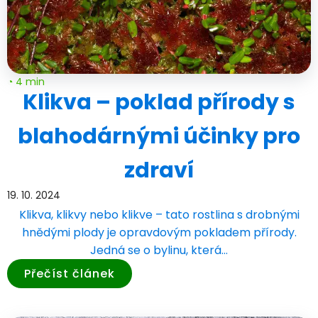
◔ 4 min
Klikva – poklad přírody s
blahodárnými účinky pro
zdraví
19. 10. 2024
Klikva, klikvy nebo klikve – tato rostlina s drobnými
hnědými plody je opravdovým pokladem přírody.
Jedná se o bylinu, která…
Přečíst článek