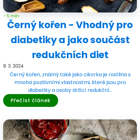
◔ 5 min
Černý kořen - Vhodný pro
diabetiky a jako součást
redukčních diet
9. 3. 2024
Černý kořen, známý také jako cikorka je rostlina s
mnoha pozitivními vlastnostmi, které jsou pro
diabetiky a osoby držící redukční…
Přečíst článek