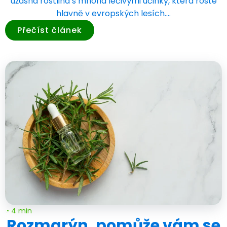
úžasná rostlina s mnoha léčivými účinky, která roste
hlavně v evropských lesích.…
Přečíst článek
◔ 4 min
Rozmarýn, pomůže vám se