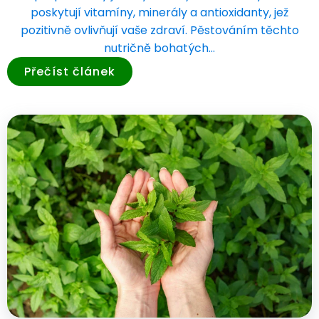
poskytují vitamíny, minerály a antioxidanty, jež
pozitivně ovlivňují vaše zdraví. Pěstováním těchto
nutričně bohatých…
Přečíst článek