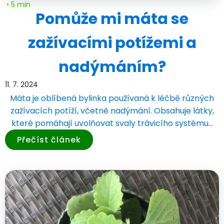
◔ 5 min
Pomůže mi máta se
zažívacími potížemi a
nadýmáním?
11. 7. 2024
Máta je oblíbená bylinka používaná k léčbě různých
zažívacích potíží, včetně nadýmání. Obsahuje látky,
které pomáhají uvolňovat svaly trávicího systému…
Přečíst článek