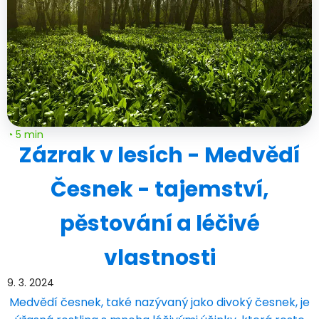
◔ 5 min
Zázrak v lesích - Medvědí
Česnek - tajemství,
pěstování a léčivé
vlastnosti
9. 3. 2024
Medvědí česnek, také nazývaný jako divoký česnek, je