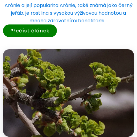
Arónie a její popularita Arónie, také známá jako černý
jeřáb, je rostlina s vysokou výživovou hodnotou a
mnoha zdravotními benefitami.…
Přečíst článek