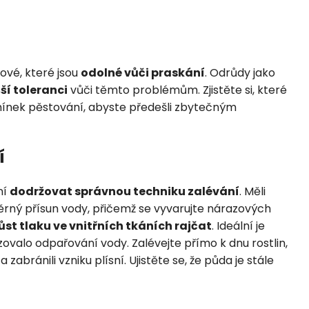
ové, které jsou
odolné vůči praskání
. Odrůdy jako
ší toleranci
vůči těmto problémům. Zjistěte si, které
mínek pěstování, abyste předešli zbytečným
í
ní
dodržovat správnou techniku zalévání
. Měli
ěrný přísun vody, přičemž se vyvarujte nárazových
ůst tlaku ve vnitřních tkáních rajčat
. Ideální je
ovalo odpařování vody. Zalévejte přímo k dnu rostlin,
abránili vzniku plísní. Ujistěte se, že půda je stále