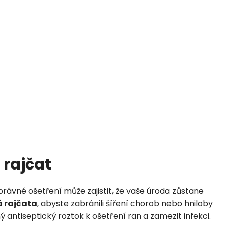
 rajčat
správné ošetření může zajistit, že vaše úroda zůstane
á rajčata
, abyste zabránili šíření chorob nebo hniloby
 antiseptický roztok k ošetření ran a zamezit infekci.