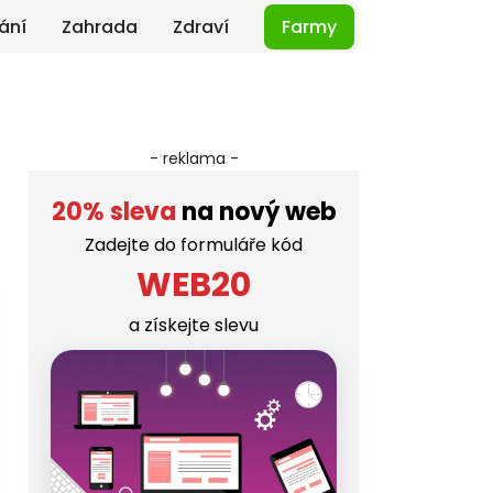
ání
Zahrada
Zdraví
Farmy
- reklama -
20% sleva
na nový web
Zadejte do formuláře kód
WEB20
a získejte slevu