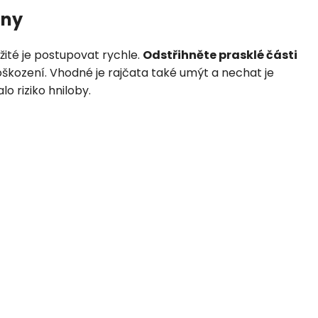
iny
žité je postupovat rychle.
Odstřihněte prasklé části
škození. Vhodné je rajčata také umýt a nechat je
o riziko hniloby.