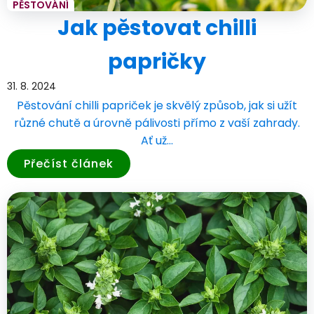
PĚSTOVÁNÍ
Jak pěstovat chilli
papričky
31. 8. 2024
Pěstování chilli papriček je skvělý způsob, jak si užít
různé chutě a úrovně pálivosti přímo z vaší zahrady.
Ať už…
Přečíst článek