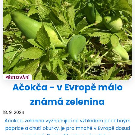
PĚSTOVÁNÍ
Ačokča - v Evropě málo
známá zelenina
18. 9. 2024
Ačokča, zelenina vyznačující se vzhledem podobným
paprice a chutí okurky, je pro mnohé v Evropě dosud