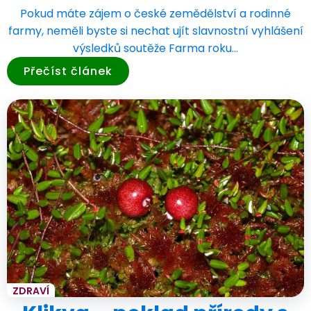
Pokud máte zájem o české zemědělství a rodinné
farmy, neměli byste si nechat ujít slavnostní vyhlášení
výsledků soutěže Farma roku…
Přečíst článek
ZDRAVÍ