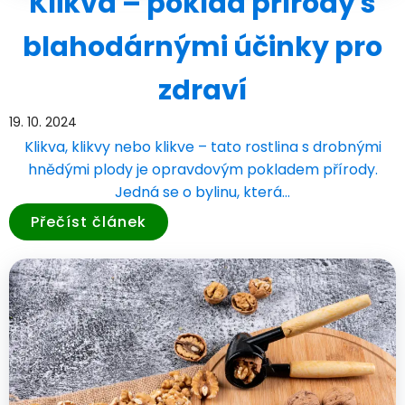
Klikva – poklad přírody s
blahodárnými účinky pro
zdraví
19. 10. 2024
Klikva, klikvy nebo klikve – tato rostlina s drobnými
hnědými plody je opravdovým pokladem přírody.
Jedná se o bylinu, která…
Přečíst článek