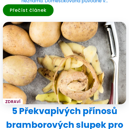
neznámá. Domestikována původně v…
Přečíst článek
ZDRAVÍ
5 Překvapivých přínosů
bramborových slupek pro