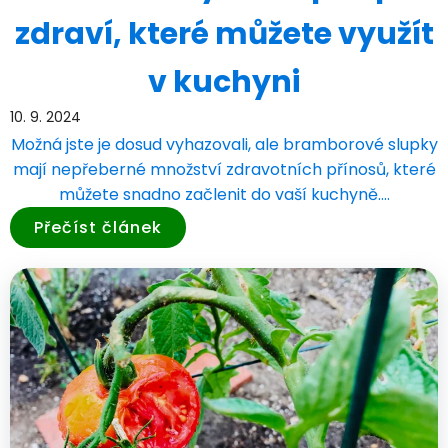
zdraví, které můžete využít
v kuchyni
10. 9. 2024
Možná jste je dosud vyhazovali, ale bramborové slupky
mají nepřeberné množství zdravotních přínosů, které
můžete snadno začlenit do vaší kuchyně.…
Přečíst článek