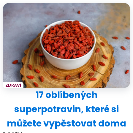
ZDRAVÍ
17 oblíbených
superpotravin, které si
můžete vypěstovat doma