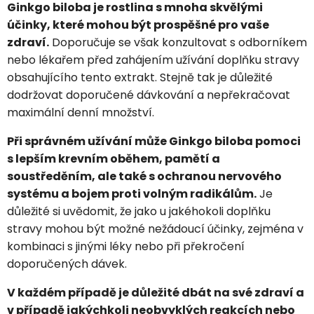
Ginkgo biloba je rostlina s mnoha skvělými
účinky, které mohou být prospěšné pro vaše
zdraví.
Doporučuje se však konzultovat s odborníkem
nebo lékařem před zahájením užívání doplňku stravy
obsahujícího tento extrakt. Stejně tak je důležité
dodržovat doporučené dávkování a nepřekračovat
maximální denní množství.
Při správném užívání může Ginkgo biloba pomoci
s lepším krevním oběhem, pamětí a
soustředěním, ale také s ochranou nervového
systému a bojem proti volným radikálům.
Je
důležité si uvědomit, že jako u jakéhokoli doplňku
stravy mohou být možné nežádoucí účinky, zejména v
kombinaci s jinými léky nebo při překročení
doporučených dávek.
V každém případě je důležité dbát na své zdraví a
v případě jakýchkoli neobvyklých reakcích nebo