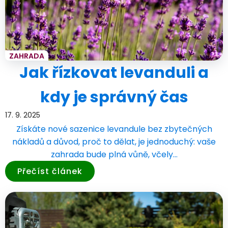
ZAHRADA
Jak řízkovat levanduli a
kdy je správný čas
17. 9. 2025
Získáte nové sazenice levandule bez zbytečných
nákladů a důvod, proč to dělat, je jednoduchý: vaše
zahrada bude plná vůně, včely…
Přečíst článek