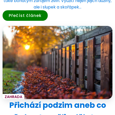
také bohatým zdrojem živin. Využití nejen jejich dužiny,
ale i slupek a skořápek…
Přečíst článek
ZAHRADA
Přichází podzim aneb co