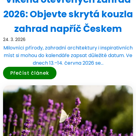
2026: Objevte skrytá kouzla
zahrad napříč Českem
24. 3. 2026
Milovníci přírody, zahradní architektury i inspirativních
míst si mohou do kalendáře zapsat důležité datum. Ve
dnech 13.–14. června 2026 se…
Přečíst článek