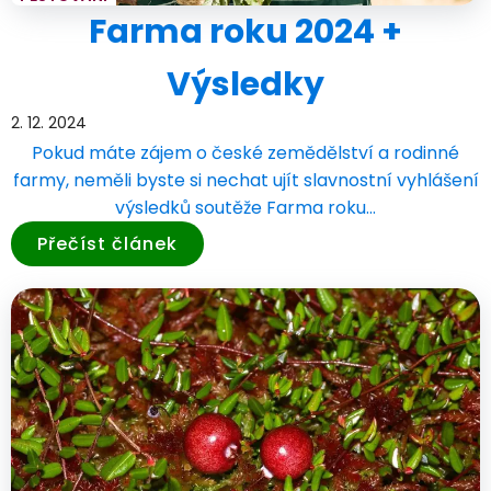
Farma roku 2024 +
Výsledky
2. 12. 2024
Pokud máte zájem o české zemědělství a rodinné
farmy, neměli byste si nechat ujít slavnostní vyhlášení
výsledků soutěže Farma roku…
Přečíst článek