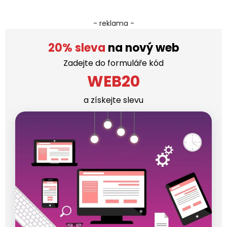
- reklama -
20% sleva
na nový web
Zadejte do formuláře kód
WEB20
a získejte slevu