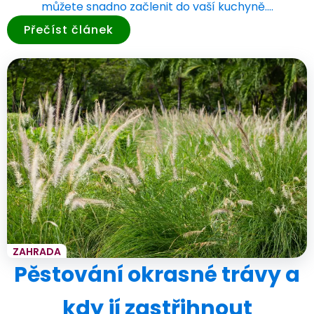
můžete snadno začlenit do vaší kuchyně.…
Přečíst článek
ZAHRADA
Pěstování okrasné trávy a
kdy jí zastřihnout