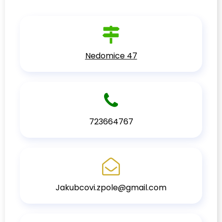
Nedomice 47
723664767
Jakubcovi.zpole@gmail.com