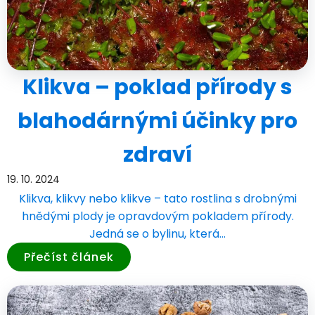
Klikva – poklad přírody s
blahodárnými účinky pro
zdraví
19. 10. 2024
Klikva, klikvy nebo klikve – tato rostlina s drobnými
hnědými plody je opravdovým pokladem přírody.
Jedná se o bylinu, která…
Přečíst článek