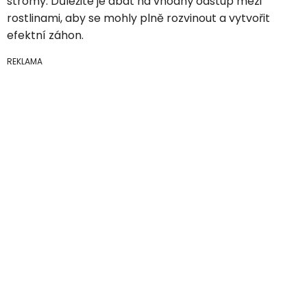
stromy. Důležité je dbát na vhodný odstup mezi
rostlinami, aby se mohly plně rozvinout a vytvořit
efektní záhon.
REKLAMA