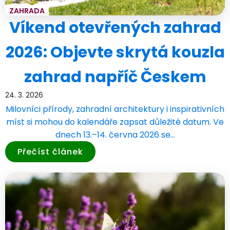
ZAHRADA
Víkend otevřených zahrad
2026: Objevte skrytá kouzla
zahrad napříč Českem
24. 3. 2026
Milovníci přírody, zahradní architektury i inspirativních
míst si mohou do kalendáře zapsat důležité datum. Ve
dnech 13.–14. června 2026 se…
Přečíst článek