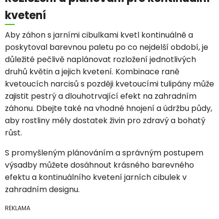
kvetení
Aby záhon s jarními cibulkami kvetl kontinuálně a
poskytoval barevnou paletu po co nejdelší období, je
důležité pečlivě naplánovat rozložení jednotlivých
druhů květin a jejich kvetení. Kombinace raně
kvetoucích narcisů s později kvetoucími tulipány může
zajistit pestrý a dlouhotrvající efekt na zahradním
záhonu. Dbejte také na vhodné hnojení a údržbu půdy,
aby rostliny měly dostatek živin pro zdravý a bohatý
růst.
S promyšleným plánováním a správným postupem
výsadby můžete dosáhnout krásného barevného
efektu a kontinuálního kvetení jarních cibulek v
zahradním designu.
REKLAMA