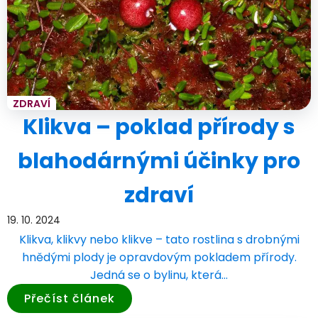
ZDRAVÍ
Klikva – poklad přírody s
blahodárnými účinky pro
zdraví
19. 10. 2024
Klikva, klikvy nebo klikve – tato rostlina s drobnými
hnědými plody je opravdovým pokladem přírody.
Jedná se o bylinu, která…
Přečíst článek