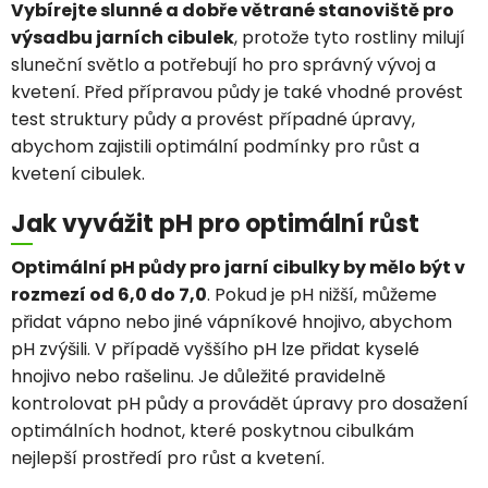
Vybírejte slunné a dobře větrané stanoviště pro
výsadbu jarních cibulek
, protože tyto rostliny milují
sluneční světlo a potřebují ho pro správný vývoj a
kvetení. Před přípravou půdy je také vhodné provést
test struktury půdy a provést případné úpravy,
abychom zajistili optimální podmínky pro růst a
kvetení cibulek.
Jak vyvážit pH pro optimální růst
Optimální pH půdy pro jarní cibulky by mělo být v
rozmezí od 6,0 do 7,0
. Pokud je pH nižší, můžeme
přidat vápno nebo jiné vápníkové hnojivo, abychom
pH zvýšili. V případě vyššího pH lze přidat kyselé
hnojivo nebo rašelinu. Je důležité pravidelně
kontrolovat pH půdy a provádět úpravy pro dosažení
optimálních hodnot, které poskytnou cibulkám
nejlepší prostředí pro růst a kvetení.