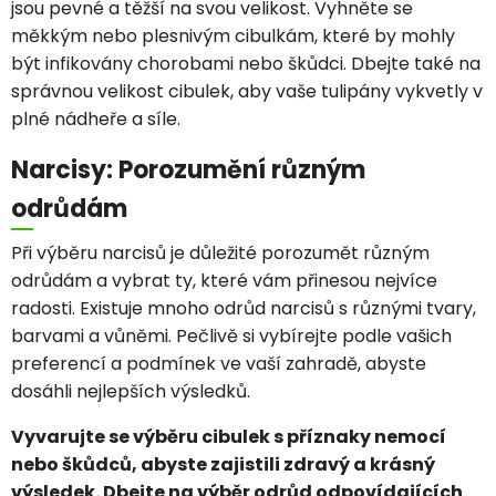
jsou pevné a těžší na svou velikost. Vyhněte se
měkkým nebo plesnivým cibulkám, které by mohly
být infikovány chorobami nebo škůdci. Dbejte také na
správnou velikost cibulek, aby vaše tulipány vykvetly v
plné nádheře a síle.
Narcisy: Porozumění různým
odrůdám
Při výběru narcisů je důležité porozumět různým
odrůdám a vybrat ty, které vám přinesou nejvíce
radosti. Existuje mnoho odrůd narcisů s různými tvary,
barvami a vůněmi. Pečlivě si vybírejte podle vašich
preferencí a podmínek ve vaší zahradě, abyste
dosáhli nejlepších výsledků.
Vyvarujte se výběru cibulek s příznaky nemocí
nebo škůdců, abyste zajistili zdravý a krásný
výsledek. Dbejte na výběr odrůd odpovídajících