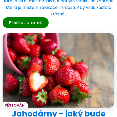
Jarní a letní měsíce lákají k pobytu venku, na zahradě,
která je místem relaxace i hrdosti. Aby však zůstala
krásná…
Přečíst článek
PĚSTOVÁNÍ
Jahodárny - jaký bude