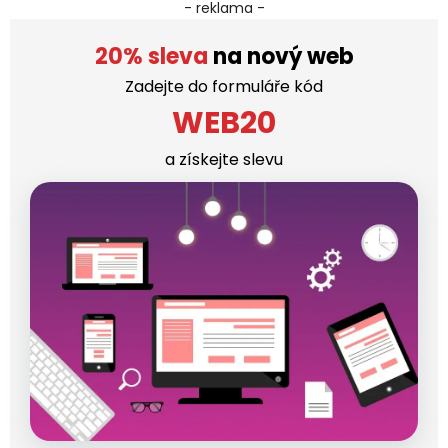
- reklama -
20% sleva
na nový web
Zadejte do formuláře kód
WEB20
a získejte slevu