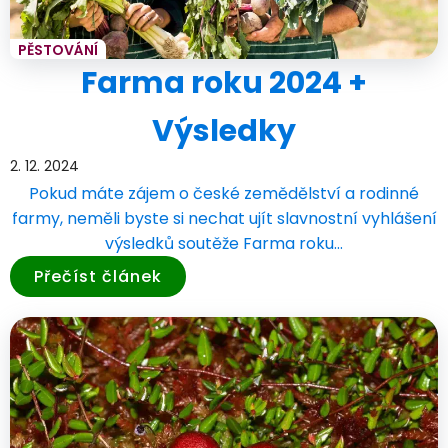
PĚSTOVÁNÍ
Farma roku 2024 +
Výsledky
2. 12. 2024
Pokud máte zájem o české zemědělství a rodinné
farmy, neměli byste si nechat ujít slavnostní vyhlášení
výsledků soutěže Farma roku…
Přečíst článek