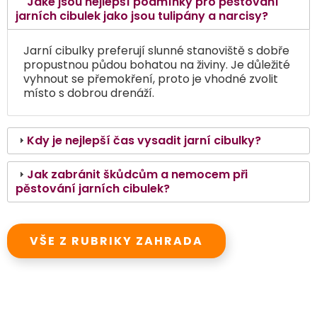
Jaké jsou nejlepší podmínky pro pěstování
jarních cibulek jako jsou tulipány a narcisy?
Jarní cibulky preferují slunné stanoviště s dobře
propustnou půdou bohatou na živiny. Je důležité
vyhnout se přemokření, proto je vhodné zvolit
místo s dobrou drenáží.
Kdy je nejlepší čas vysadit jarní cibulky?
Jak zabránit škůdcům a nemocem při
pěstování jarních cibulek?
VŠE Z RUBRIKY ZAHRADA