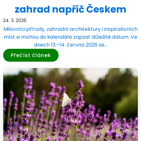
zahrad napříč Českem
24. 3. 2026
Milovníci přírody, zahradní architektury i inspirativních
míst si mohou do kalendáře zapsat důležité datum. Ve
dnech 13.–14. června 2026 se…
Přečíst článek