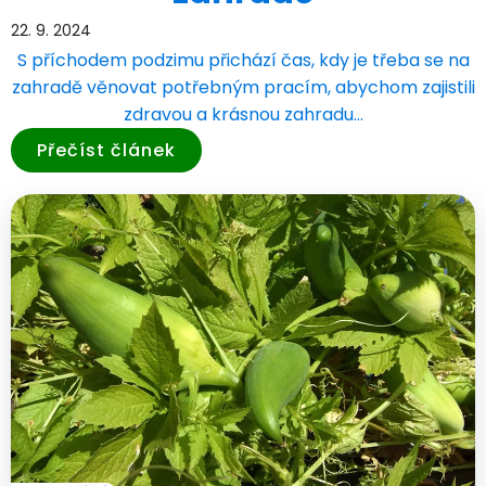
22. 9. 2024
S příchodem podzimu přichází čas, kdy je třeba se na
zahradě věnovat potřebným pracím, abychom zajistili
zdravou a krásnou zahradu…
Přečíst článek