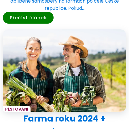
oblíbené samosběry na farmách po celé České
republice. Pokud…
Přečíst článek
PĚSTOVÁNÍ
Farma roku 2024 +