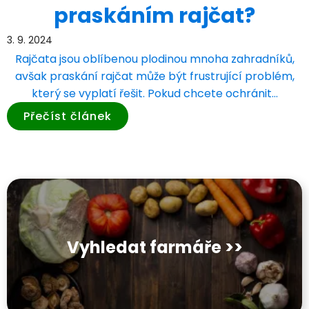
praskáním rajčat?
3. 9. 2024
Rajčata jsou oblíbenou plodinou mnoha zahradníků,
avšak praskání rajčat může být frustrující problém,
který se vyplatí řešit. Pokud chcete ochránit…
Přečíst článek
Vyhledat farmáře >>