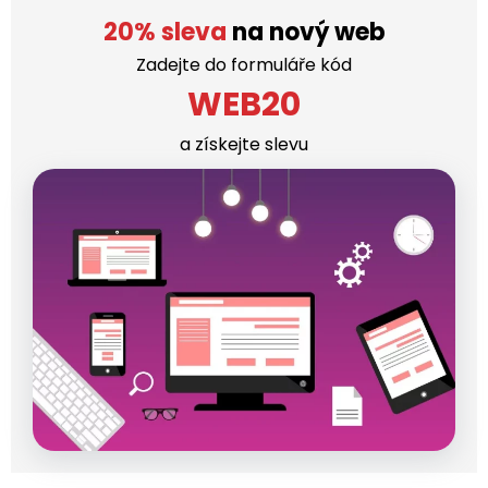
20% sleva
na nový web
Zadejte do formuláře kód
WEB20
a získejte slevu