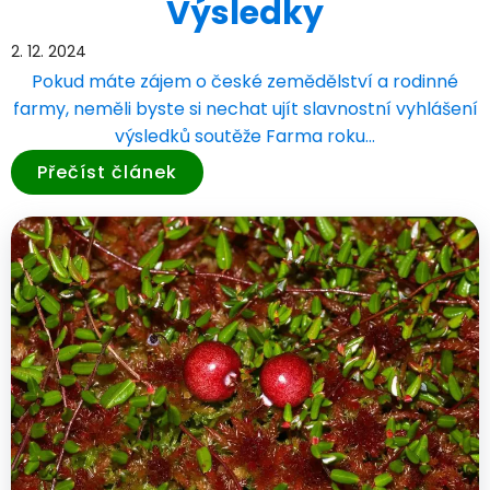
Výsledky
2. 12. 2024
Pokud máte zájem o české zemědělství a rodinné
farmy, neměli byste si nechat ujít slavnostní vyhlášení
výsledků soutěže Farma roku…
Přečíst článek