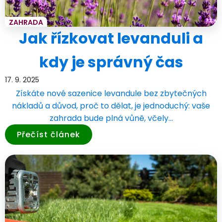
ZAHRADA
Jak řízkovat levanduli a
kdy je správný čas
17. 9. 2025
Získáte nové sazenice levandule bez zbytečných
nákladů a důvod, proč to dělat, je jednoduchý: vaše
zahrada bude plná vůně, včely…
Přečíst článek