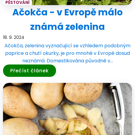
PĚSTOVÁNÍ
Ačokča - v Evropě málo
známá zelenina
18. 9. 2024
Ačokča, zelenina vyznačující se vzhledem podobným
paprice a chutí okurky, je pro mnohé v Evropě dosud
neznámá. Domestikována původně v…
Přečíst článek