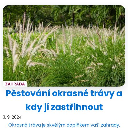
ZAHRADA
Pěstování okrasné trávy a
kdy jí zastřihnout
3. 9. 2024
Okrasná tráva je skvělým doplňkem vaší zahrady,