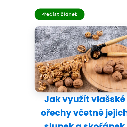
Přečíst článek
Jak využít vlašské
ořechy včetně jejic
slupek a skořápek