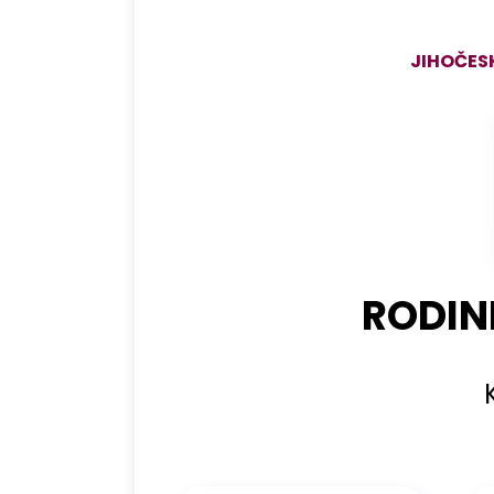
JIHOČES
RODIN