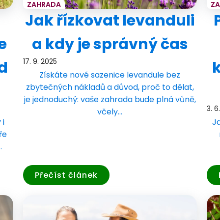
ZAHRADA
Z
Jak řízkovat levanduli
e
a kdy je správný čas
17. 9. 2025
d
Získáte nové sazenice levandule bez
zbytečných nákladů a důvod, proč to dělat,
je jednoduchý: vaše zahrada bude plná vůně,
3. 6
včely…
 i
Ja
ře
.
Přečíst článek