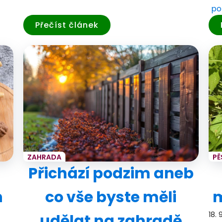
po
Přečíst článek
ZAHRADA
PĚ
Přichází podzim aneb
h
co vše byste měli
m
18. 
udělat na zahradě