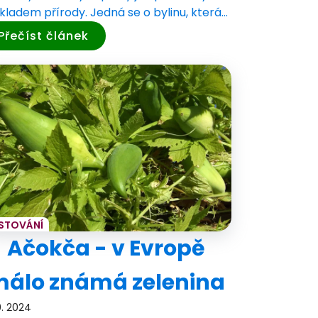
kladem přírody. Jedná se o bylinu, která…
Přečíst článek
STOVÁNÍ
Ačokča - v Evropě
álo známá zelenina
9. 2024