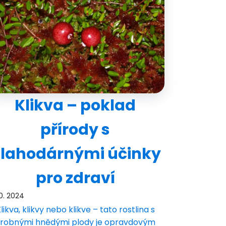
Klikva – poklad
přírody s
lahodárnými účinky
pro zdraví
10. 2024
likva, klikvy nebo klikve – tato rostlina s
robnými hnědými plody je opravdovým