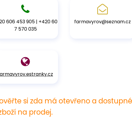
20 606 453 905 | +420 60
farmavyrov@seznam.cz
7 570 035
farmavyrov.estranky.cz
 ověřte si zda má otevřeno a dostupn
zboží na prodej.