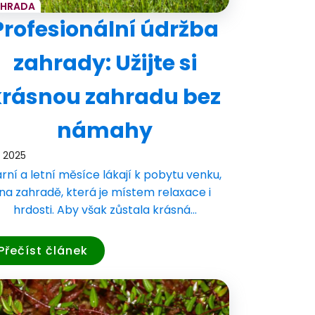
AHRADA
Profesionální údržba
zahrady: Užijte si
krásnou zahradu bez
námahy
. 2025
rní a letní měsíce lákají k pobytu venku,
na zahradě, která je místem relaxace i
hrdosti. Aby však zůstala krásná…
Přečíst článek