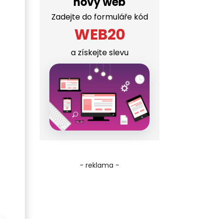
nový web
Zadejte do formuláře kód
WEB20
a získejte slevu
- reklama -