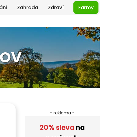
ání
Zahrada
Zdraví
Farmy
ROV
- reklama -
20% sleva
na