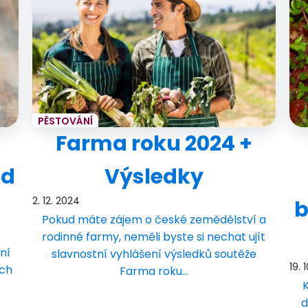
PĚSTOVÁNÍ
Farma roku 2024 +
od
Výsledky
2. 12. 2024
b
Pokud máte zájem o české zemědělství a
rodinné farmy, neměli byste si nechat ujít
ní
slavnostní vyhlášení výsledků soutěže
19. 
ách
Farma roku…
K
d