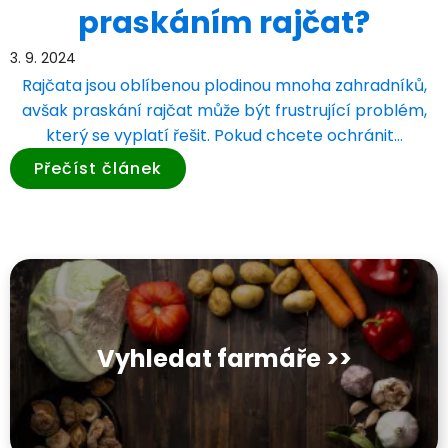
praskáním rajčat?
3. 9. 2024
Rajčata jsou oblíbenou plodinou mnoha zahradníků,
avšak praskání rajčat může být frustrující problém,
který se vyplatí řešit. Pokud chcete ochránit…
Přečíst článek
Vyhledat farmáře >>