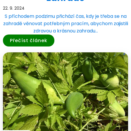
22. 9. 2024
S příchodem podzimu přichází čas, kdy je třeba se na
zahradě věnovat potřebným pracím, abychom zajistili
zdravou a krásnou zahradu…
Přečíst článek