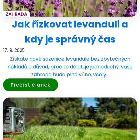
ZAHRADA
Jak řízkovat levanduli a
kdy je správný čas
17. 9. 2025
Získáte nové sazenice levandule bez zbytečných
nákladů a důvod, proč to dělat, je jednoduchý: vaše
zahrada bude plná vůně, včely…
Přečíst článek