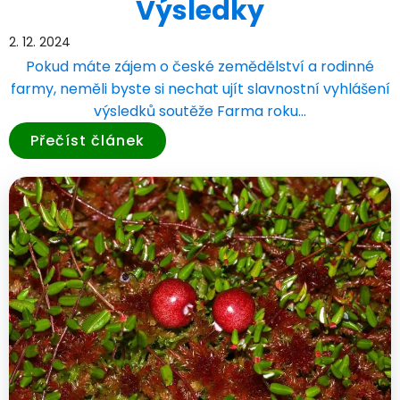
Výsledky
2. 12. 2024
Pokud máte zájem o české zemědělství a rodinné
farmy, neměli byste si nechat ujít slavnostní vyhlášení
výsledků soutěže Farma roku…
Přečíst článek