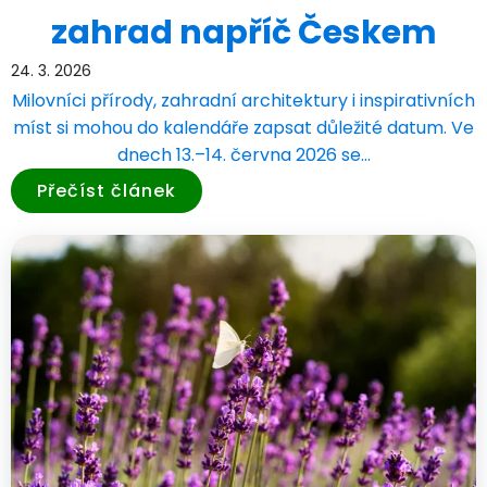
zahrad napříč Českem
24. 3. 2026
Milovníci přírody, zahradní architektury i inspirativních
míst si mohou do kalendáře zapsat důležité datum. Ve
dnech 13.–14. června 2026 se…
Přečíst článek