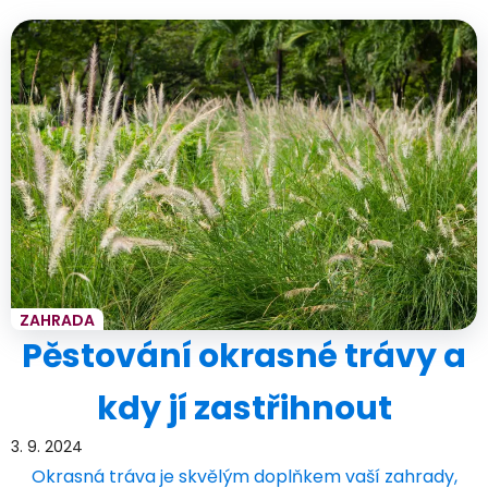
ZAHRADA
Pěstování okrasné trávy a
kdy jí zastřihnout
3. 9. 2024
Okrasná tráva je skvělým doplňkem vaší zahrady,