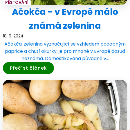
PĚSTOVÁNÍ
Ačokča - v Evropě málo
známá zelenina
18. 9. 2024
Ačokča, zelenina vyznačující se vzhledem podobným
paprice a chutí okurky, je pro mnohé v Evropě dosud
neznámá. Domestikována původně v…
Přečíst článek