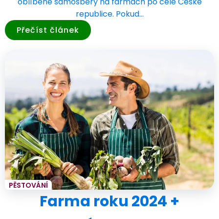
oblíbené samosběry na farmách po celé České
republice. Pokud…
Přečíst článek
PĚSTOVÁNÍ
Farma roku 2024 +