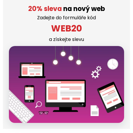
20% sleva
na nový web
Zadejte do formuláře kód
WEB20
a získejte slevu