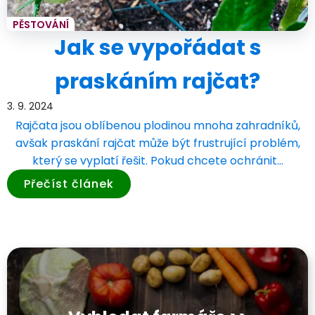
PĚSTOVÁNÍ
Jak se vypořádat s
praskáním rajčat?
3. 9. 2024
Rajčata jsou oblíbenou plodinou mnoha zahradníků,
avšak praskání rajčat může být frustrující problém,
který se vyplatí řešit. Pokud chcete ochránit…
Přečíst článek