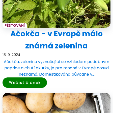
PĚSTOVÁNÍ
Ačokča - v Evropě málo
známá zelenina
18. 9. 2024
Ačokča, zelenina vyznačující se vzhledem podobným
paprice a chutí okurky, je pro mnohé v Evropě dosud
neznámá. Domestikována původně v…
Přečíst článek