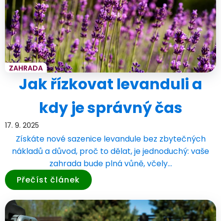
ZAHRADA
Jak řízkovat levanduli a
kdy je správný čas
17. 9. 2025
Získáte nové sazenice levandule bez zbytečných
nákladů a důvod, proč to dělat, je jednoduchý: vaše
zahrada bude plná vůně, včely…
Přečíst článek