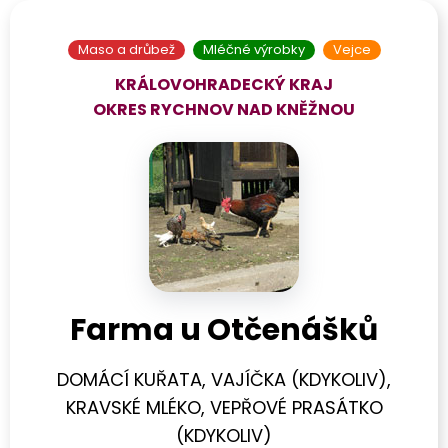
Maso a drůbež
Mléčné výrobky
Vejce
KRÁLOVOHRADECKÝ KRAJ
OKRES
RYCHNOV NAD KNĚŽNOU
Farma u Otčenášků
DOMÁCÍ KUŘATA, VAJÍČKA (KDYKOLIV),
KRAVSKÉ MLÉKO, VEPŘOVÉ PRASÁTKO
(KDYKOLIV)