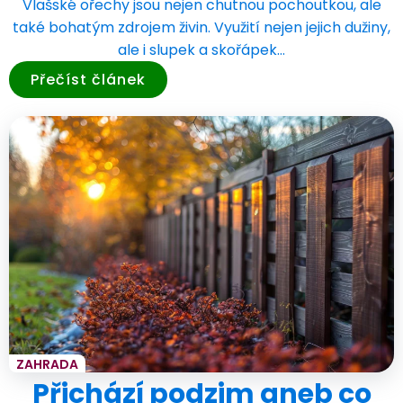
Vlašské ořechy jsou nejen chutnou pochoutkou, ale
také bohatým zdrojem živin. Využití nejen jejich dužiny,
ale i slupek a skořápek…
Přečíst článek
ZAHRADA
Přichází podzim aneb co