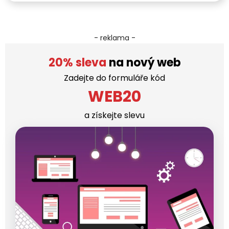
- reklama -
20% sleva
na nový web
Zadejte do formuláře kód
WEB20
a získejte slevu