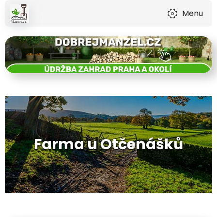
Menu
Farma u Otčenášků