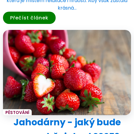
která je místem relaxace i hrdosti. Aby však zůstala
krásná…
Přečíst článek
PĚSTOVÁNÍ
Jahodárny - jaký bude