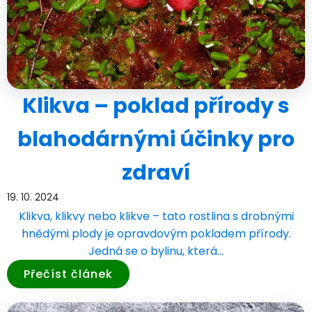
Klikva – poklad přírody s
blahodárnými účinky pro
zdraví
19. 10. 2024
Klikva, klikvy nebo klikve – tato rostlina s drobnými
hnědými plody je opravdovým pokladem přírody.
Jedná se o bylinu, která…
Přečíst článek