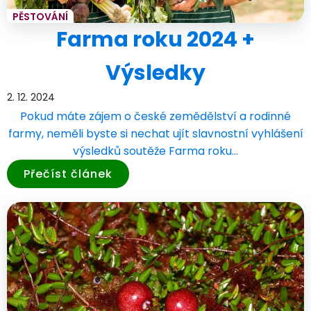
PĚSTOVÁNÍ
Farma roku 2024 +
Výsledky
2. 12. 2024
Pokud máte zájem o české zemědělství a rodinné
farmy, neměli byste si nechat ujít slavnostní vyhlášení
výsledků soutěže Farma roku…
Přečíst článek