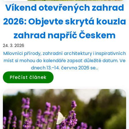
Víkend otevřených zahrad
2026: Objevte skrytá kouzla
zahrad napříč Českem
24. 3. 2026
Milovníci přírody, zahradní architektury i inspirativních
míst si mohou do kalendáře zapsat důležité datum. Ve
dnech 13.–14. června 2026 se…
Přečíst článek