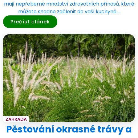
mají nepřeberné množství zdravotních přínosů, které
můžete snadno začlenit do vaší kuchyně.…
Přečíst článek
ZAHRADA
Pěstování okrasné trávy a