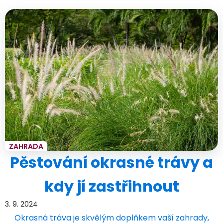
ZAHRADA
Pěstování okrasné trávy a
kdy jí zastřihnout
3. 9. 2024
Okrasná tráva je skvělým doplňkem vaší zahrady,