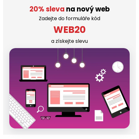
20% sleva
na nový web
Zadejte do formuláře kód
WEB20
a získejte slevu