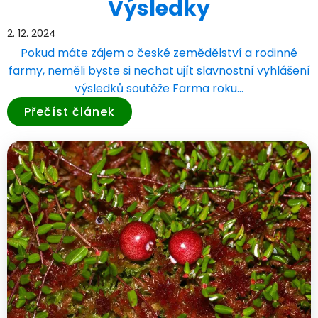
Výsledky
2. 12. 2024
Pokud máte zájem o české zemědělství a rodinné
farmy, neměli byste si nechat ujít slavnostní vyhlášení
výsledků soutěže Farma roku…
Přečíst článek