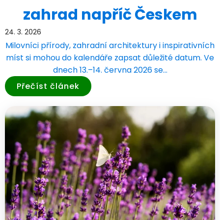
zahrad napříč Českem
24. 3. 2026
Milovníci přírody, zahradní architektury i inspirativních
míst si mohou do kalendáře zapsat důležité datum. Ve
dnech 13.–14. června 2026 se…
Přečíst článek