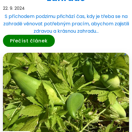
22. 9. 2024
S příchodem podzimu přichází čas, kdy je třeba se na
zahradě věnovat potřebným pracím, abychom zajistili
zdravou a krásnou zahradu…
Přečíst článek