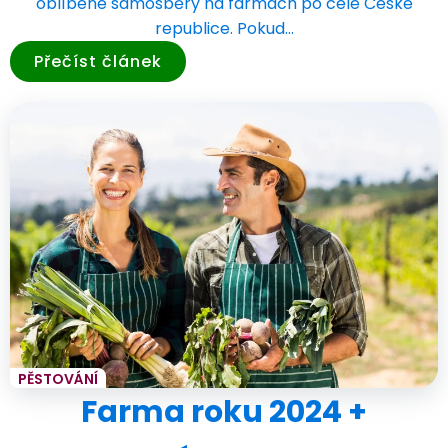
oblíbené samosběry na farmách po celé České
republice. Pokud…
Přečíst článek
PĚSTOVÁNÍ
Farma roku 2024 +