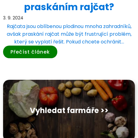
praskáním rajčat?
3. 9. 2024
Rajčata jsou oblíbenou plodinou mnoha zahradníků,
avšak praskání rajčat může být frustrující problém,
který se vyplatí řešit. Pokud chcete ochránit…
Přečíst článek
Vyhledat farmáře >>