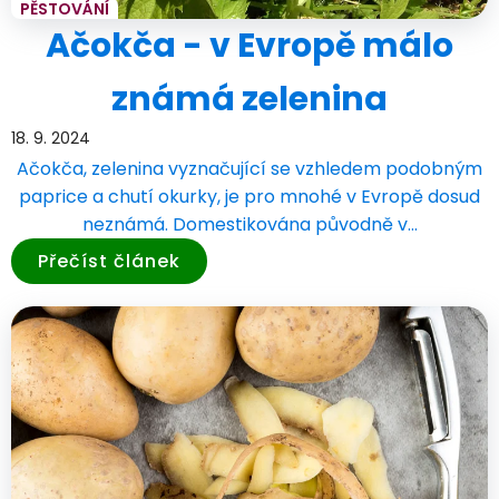
PĚSTOVÁNÍ
Ačokča - v Evropě málo
známá zelenina
18. 9. 2024
Ačokča, zelenina vyznačující se vzhledem podobným
paprice a chutí okurky, je pro mnohé v Evropě dosud
neznámá. Domestikována původně v…
Přečíst článek