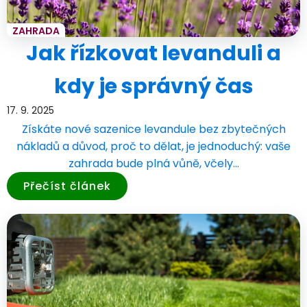
ZAHRADA
Jak řízkovat levanduli a
kdy je správný čas
17. 9. 2025
Získáte nové sazenice levandule bez zbytečných
nákladů a důvod, proč to dělat, je jednoduchý: vaše
zahrada bude plná vůně, včely…
Přečíst článek