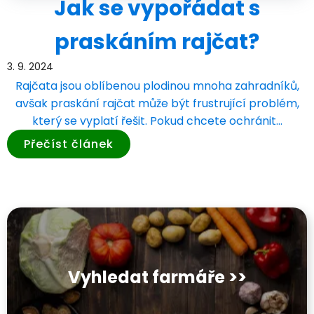
Jak se vypořádat s
praskáním rajčat?
3. 9. 2024
Rajčata jsou oblíbenou plodinou mnoha zahradníků,
avšak praskání rajčat může být frustrující problém,
který se vyplatí řešit. Pokud chcete ochránit…
Přečíst článek
Vyhledat farmáře >>