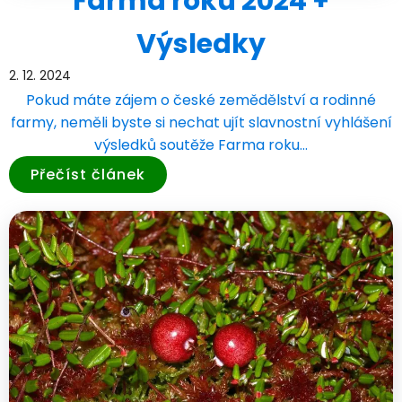
Farma roku 2024 +
Výsledky
2. 12. 2024
Pokud máte zájem o české zemědělství a rodinné
farmy, neměli byste si nechat ujít slavnostní vyhlášení
výsledků soutěže Farma roku…
Přečíst článek