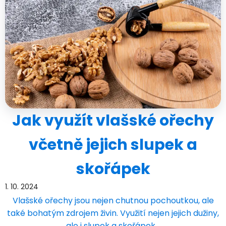
Jak využít vlašské ořechy
včetně jejich slupek a
skořápek
1. 10. 2024
Vlašské ořechy jsou nejen chutnou pochoutkou, ale
také bohatým zdrojem živin. Využití nejen jejich dužiny,
ale i slupek a skořápek…