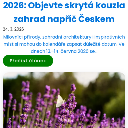
2026: Objevte skrytá kouzla
zahrad napříč Českem
24. 3. 2026
Milovníci přírody, zahradní architektury i inspirativních
míst si mohou do kalendáře zapsat důležité datum. Ve
dnech 13.–14. června 2026 se…
Přečíst článek