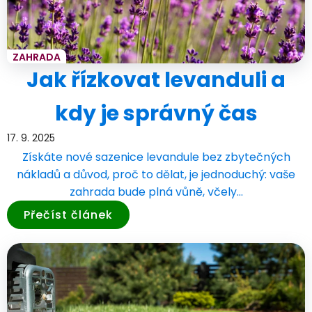
ZAHRADA
Jak řízkovat levanduli a
kdy je správný čas
17. 9. 2025
Získáte nové sazenice levandule bez zbytečných
nákladů a důvod, proč to dělat, je jednoduchý: vaše
zahrada bude plná vůně, včely…
Přečíst článek