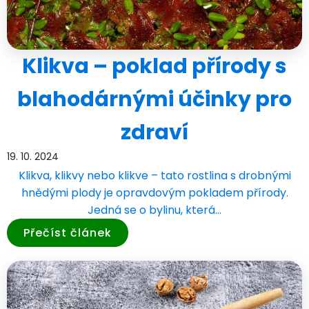
Klikva – poklad přírody s
blahodárnými účinky pro
zdraví
19. 10. 2024
Klikva, klikvy nebo klikve – tato rostlina s drobnými
hnědými plody je opravdovým pokladem přírody.
Jedná se o bylinu, která…
Přečíst článek