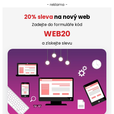
- reklama -
20% sleva
na nový web
Zadejte do formuláře kód
WEB20
a získejte slevu