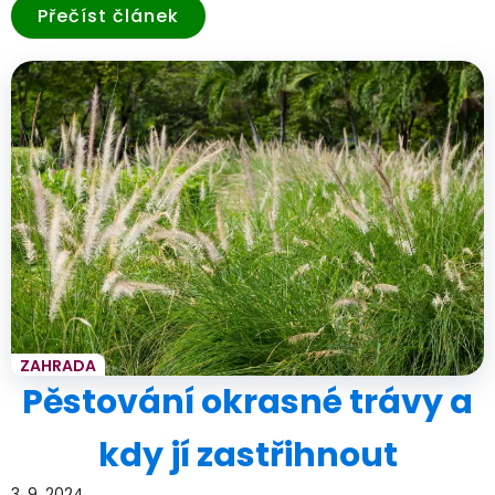
Přečíst článek
ZAHRADA
Pěstování okrasné trávy a
kdy jí zastřihnout
3. 9. 2024